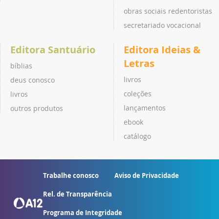
obras sociais redentoristas
secretariado vocacional
Editora Santuário
Editora Ideias &
Letras
bíblias
livros
deus conosco
coleções
livros
lançamentos
outros produtos
ebook
catálogo
Trabalhe conosco
Aviso de Privacidade
Rel. de Transparência
Programa de Integridade