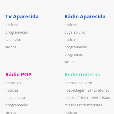
TV Aparecida
Rádio Aparecida
notícias
notícias
programação
ouça ao vivo
tv ao vivo
podcast
vídeos
programação
programas
vídeos
Rádio POP
Redentoristas
empregos
história pe. vitor
notícias
hospedagem santo afonso
ouça ao vivo
missionários redentoristas
programação
missões redentoristas
vídeos
notícias