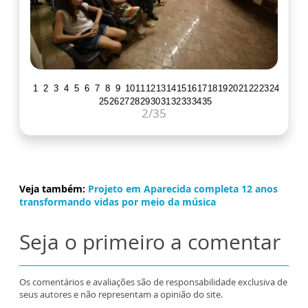
1
2
3
4
5
6
7
8
9
10
11
12
13
14
15
16
17
18
19
20
21
22
23
24
25
26
27
28
29
30
31
32
33
34
35
2
/35
Veja também:
Projeto em Aparecida completa 12 anos
transformando vidas por meio da música
Seja o primeiro a comentar
Os comentários e avaliações são de responsabilidade exclusiva de
seus autores e não representam a opinião do site.