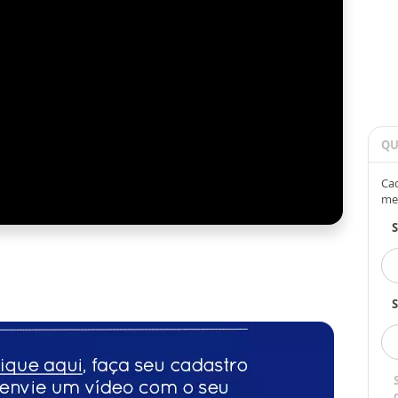
QU
Cad
me
S