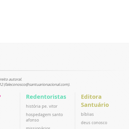
reito autoral.
12 (faleconosco@santuarionacional.com).
P
Redentoristas
Editora
Santuário
história pe. vitor
bíblias
hospedagem santo
afonso
deus conosco
missionários