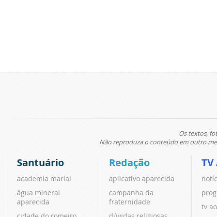
Os textos, fo
Não reproduza o conteúdo em outro meio
Santuário
Redação
TV
academia marial
aplicativo aparecida
notí
água mineral
campanha da
prog
aparecida
fraternidade
tv ao
cidade do romeiro
dúvidas religiosas