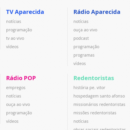
TV Aparecida
Rádio Aparecida
notícias
notícias
programação
ouça ao vivo
tv ao vivo
podcast
vídeos
programação
programas
vídeos
Rádio POP
Redentoristas
empregos
história pe. vitor
notícias
hospedagem santo afonso
ouça ao vivo
missionários redentoristas
programação
missões redentoristas
vídeos
notícias
obras sociais redentoristas