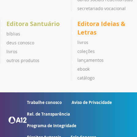
secretariado vocacional
Editora Santuário
Editora Ideias &
Letras
bíblias
livros
deus conosco
coleções
livros
lançamentos
outros produtos
ebook
catálogo
Trabalhe conosco
Aviso de Privacidade
Rel. de Transparência
Programa de Integridade