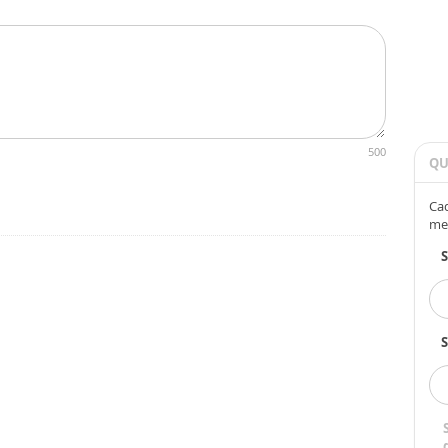
500
QU
Cad
me
S