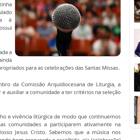
zinha
ulado
sa é
ossui
ada a
ainda
propriados para as celebrações das Santas Missas.
ro da Comissão Arquidiocesana de Liturgia, a
e auxiliar a comunidade a ter critérios na seleção
ho e vivência litúrgica de modo que continuemos
sas comunidades a participarem ativamente na
Nosso Jesus Cristo. Sabemos que a música nos
ndo bem preparada e escolhida, ela (celebração)