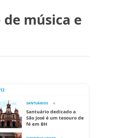
 de música e
A12
SANTUÁRIOS
Santuário dedicado a
São José é um tesouro de
fé em BH