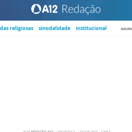
das religiosas
sinodalidade
institucional
ANUNC
POR
REDAÇÃO A12
EM MÚSICA
03 JUN 2016 - 12H57