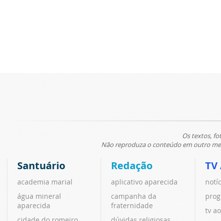
Os textos, fo
Não reproduza o conteúdo em outro meio
Santuário
Redação
TV
academia marial
aplicativo aparecida
notí
água mineral
campanha da
prog
aparecida
fraternidade
tv ao
cidade do romeiro
dúvidas religiosas