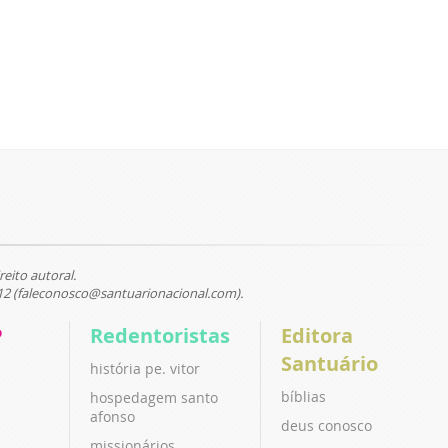
reito autoral.
12 (faleconosco@santuarionacional.com).
P
Redentoristas
Editora
Santuário
história pe. vitor
bíblias
hospedagem santo
afonso
deus conosco
missionários