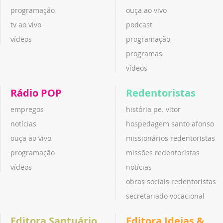
programação
ouça ao vivo
tv ao vivo
podcast
vídeos
programação
programas
vídeos
Rádio POP
Redentoristas
empregos
história pe. vitor
notícias
hospedagem santo afonso
ouça ao vivo
missionários redentoristas
programação
missões redentoristas
vídeos
notícias
obras sociais redentoristas
secretariado vocacional
Editora Santuário
Editora Ideias &