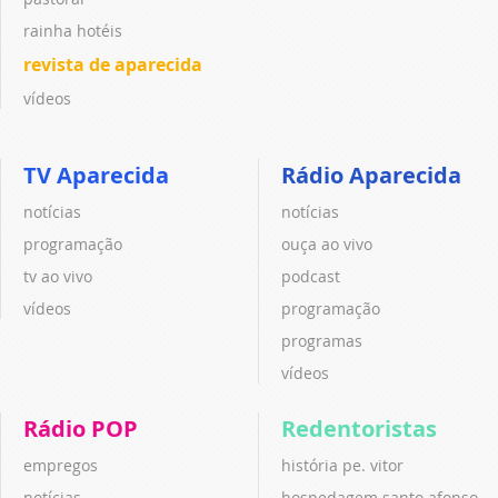
rainha hotéis
revista de aparecida
vídeos
TV Aparecida
Rádio Aparecida
notícias
notícias
programação
ouça ao vivo
tv ao vivo
podcast
vídeos
programação
programas
vídeos
Rádio POP
Redentoristas
empregos
história pe. vitor
notícias
hospedagem santo afonso