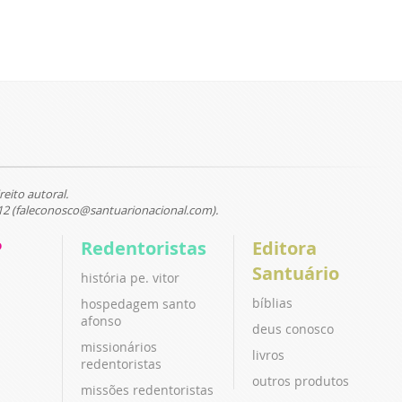
reito autoral.
12 (faleconosco@santuarionacional.com).
P
Redentoristas
Editora
Santuário
história pe. vitor
bíblias
hospedagem santo
afonso
deus conosco
missionários
livros
redentoristas
outros produtos
missões redentoristas