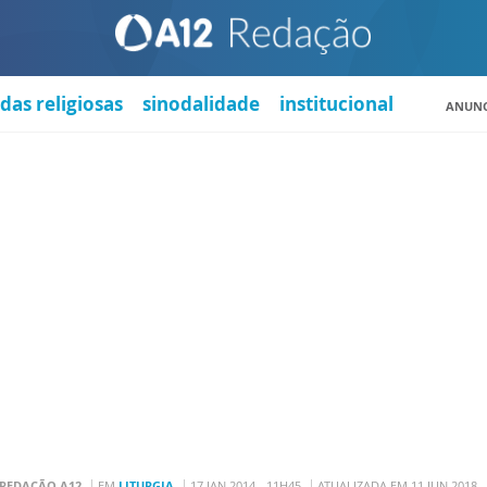
das religiosas
sinodalidade
institucional
ANUNC
REDAÇÃO A12
EM
LITURGIA
17 JAN 2014 - 11H45
ATUALIZADA EM 11 JUN 2018 -