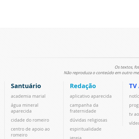
Os textos, fo
Não reproduza o conteúdo em outro meio
Santuário
Redação
TV
academia marial
aplicativo aparecida
notí
água mineral
campanha da
prog
aparecida
fraternidade
tv ao
cidade do romeiro
dúvidas religiosas
víde
centro de apoio ao
espiritualidade
romeiro
igreja