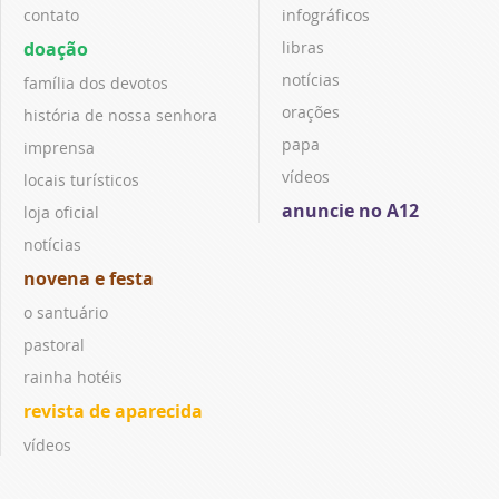
contato
infográficos
doação
libras
notícias
família dos devotos
orações
história de nossa senhora
papa
imprensa
vídeos
locais turísticos
anuncie no A12
loja oficial
notícias
novena e festa
o santuário
pastoral
rainha hotéis
revista de aparecida
vídeos