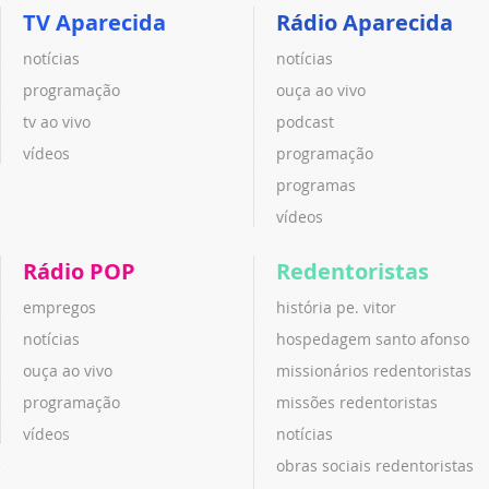
TV Aparecida
Rádio Aparecida
notícias
notícias
programação
ouça ao vivo
tv ao vivo
podcast
vídeos
programação
programas
vídeos
Rádio POP
Redentoristas
empregos
história pe. vitor
notícias
hospedagem santo afonso
ouça ao vivo
missionários redentoristas
programação
missões redentoristas
vídeos
notícias
obras sociais redentoristas