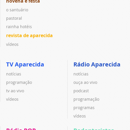
novena e festa
o santuário
pastoral
rainha hotéis
revista de aparecida
vídeos
TV Aparecida
Rádio Aparecida
notícias
notícias
programação
ouça ao vivo
tv ao vivo
podcast
vídeos
programação
programas
vídeos