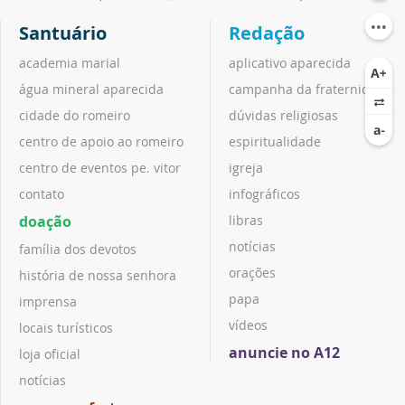
Santuário
Redação
academia marial
aplicativo aparecida
água mineral aparecida
campanha da fraternidade
cidade do romeiro
dúvidas religiosas
centro de apoio ao romeiro
espiritualidade
centro de eventos pe. vitor
igreja
contato
infográficos
doação
libras
notícias
família dos devotos
orações
história de nossa senhora
papa
imprensa
vídeos
locais turísticos
anuncie no A12
loja oficial
notícias