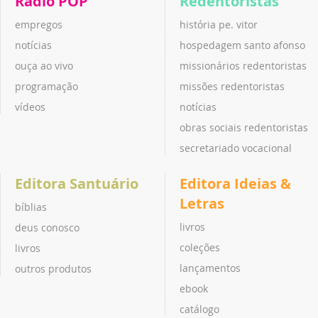
Rádio POP
Redentoristas
empregos
história pe. vitor
notícias
hospedagem santo afonso
ouça ao vivo
missionários redentoristas
programação
missões redentoristas
vídeos
notícias
obras sociais redentoristas
secretariado vocacional
Editora Santuário
Editora Ideias &
Letras
bíblias
livros
deus conosco
coleções
livros
lançamentos
outros produtos
ebook
catálogo