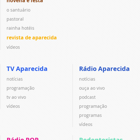
novena e festa
o santuário
pastoral
rainha hotéis
revista de aparecida
vídeos
TV Aparecida
Rádio Aparecida
notícias
notícias
programação
ouça ao vivo
tv ao vivo
podcast
vídeos
programação
programas
vídeos
Rádio POP
Redentoristas