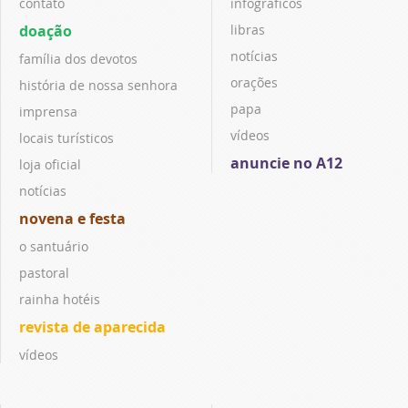
contato
infográficos
doação
libras
notícias
família dos devotos
orações
história de nossa senhora
papa
imprensa
vídeos
locais turísticos
anuncie no A12
loja oficial
notícias
novena e festa
o santuário
pastoral
rainha hotéis
revista de aparecida
vídeos