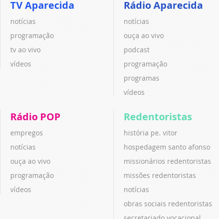
TV Aparecida
Rádio Aparecida
notícias
notícias
programação
ouça ao vivo
tv ao vivo
podcast
vídeos
programação
programas
vídeos
Rádio POP
Redentoristas
empregos
história pe. vitor
notícias
hospedagem santo afonso
ouça ao vivo
missionários redentoristas
programação
missões redentoristas
vídeos
notícias
obras sociais redentoristas
secretariado vocacional