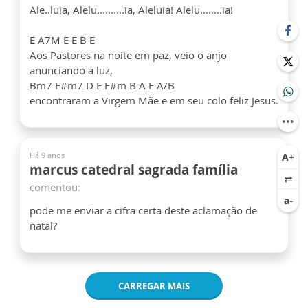
Ale..luia, Alelu..........ia, Aleluia! Alelu........ia!
E A7M E E B E
Aos Pastores na noite em paz, veio o anjo
anunciando a luz,
Bm7 F#m7 D E F#m B A E A/B
encontraram a Virgem Mãe e em seu colo feliz Jesus.
Há 9 anos
marcus catedral sagrada família
comentou:
pode me enviar a cifra certa deste aclamação de
natal?
CARREGAR MAIS