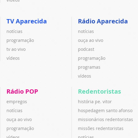
TV Aparecida
Rádio Aparecida
notícias
notícias
programação
ouça ao vivo
tv ao vivo
podcast
vídeos
programação
programas
vídeos
Rádio POP
Redentoristas
empregos
história pe. vitor
notícias
hospedagem santo afonso
ouça ao vivo
missionários redentoristas
programação
missões redentoristas
vídeos
notícias