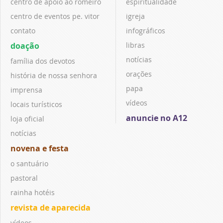
centro de apoio ao romeiro
espiritualidade
centro de eventos pe. vitor
igreja
contato
infográficos
doação
libras
notícias
família dos devotos
orações
história de nossa senhora
papa
imprensa
vídeos
locais turísticos
anuncie no A12
loja oficial
notícias
novena e festa
o santuário
pastoral
rainha hotéis
revista de aparecida
vídeos