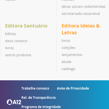
obras sociais redentoristas
secretariado vocacional
Editora Santuário
Editora Ideias &
Letras
bíblias
livros
deus conosco
coleções
livros
lançamentos
outros produtos
ebook
catálogo
Trabalhe conosco
Aviso de Privacidade
Rel. de Transparência
Programa de Integridade