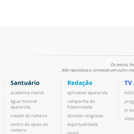
Os textos, fo
Não reproduza o conteúdo em outro meio
Santuário
Redação
TV
academia marial
aplicativo aparecida
notí
água mineral
campanha da
prog
aparecida
fraternidade
tv ao
cidade do romeiro
dúvidas religiosas
víde
centro de apoio ao
espiritualidade
romeiro
igreja