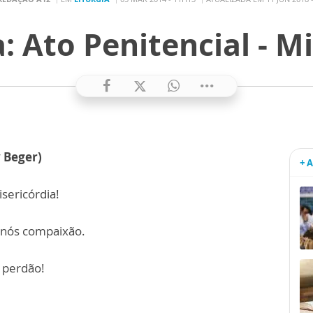
 Ato Penitencial - Mi
 Beger)
+ 
isericórdia!
 nós compaixão.
e perdão!