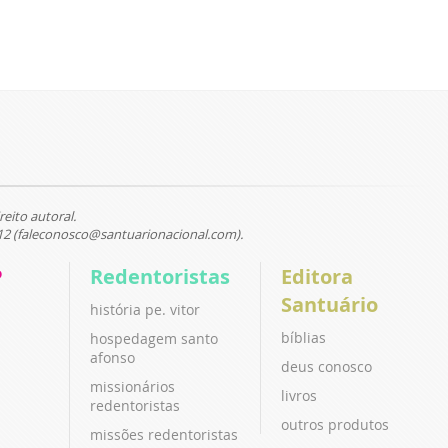
reito autoral.
12 (faleconosco@santuarionacional.com).
P
Redentoristas
Editora
Santuário
história pe. vitor
bíblias
hospedagem santo
afonso
deus conosco
missionários
livros
redentoristas
outros produtos
missões redentoristas