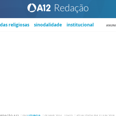
das religiosas
sinodalidade
institucional
ANUNC
REDAÇÃO A12
EM
LITURGIA
05 MAR 2014 - 11H13
ATUALIZADA EM 11 JUN 2018 