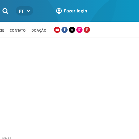
Fazer login
PT
IE
CONTATO
DOAÇÃO
- 10H18