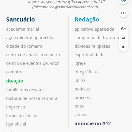
impresso, sem autorização expressa do A12
(faleconosco@santuarionacional.com).
Santuário
Redação
academia marial
aplicativo aparecida
água mineral aparecida
campanha da fraternidade
cidade do romeiro
dúvidas religiosas
centro de apoio ao romeiro
espiritualidade
centro de eventos pe. vitor
igreja
contato
infográficos
doação
libras
notícias
família dos devotos
orações
história de nossa senhora
papa
imprensa
vídeos
locais turísticos
anuncie no A12
loja oficial