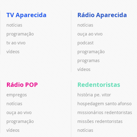
TV Aparecida
Rádio Aparecida
notícias
notícias
programação
ouça ao vivo
tv ao vivo
podcast
vídeos
programação
programas
vídeos
Rádio POP
Redentoristas
empregos
história pe. vitor
notícias
hospedagem santo afonso
ouça ao vivo
missionários redentoristas
programação
missões redentoristas
vídeos
notícias