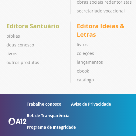
obras sociais redentoristas
secretariado vocacional
Editora Santuário
Editora Ideias &
Letras
bíblias
livros
deus conosco
coleções
livros
lançamentos
outros produtos
ebook
catálogo
Trabalhe conosco
Aviso de Privacidade
Rel. de Transparência
Programa de Integridade