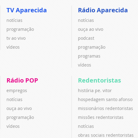
TV Aparecida
Rádio Aparecida
notícias
notícias
programação
ouça ao vivo
tv ao vivo
podcast
vídeos
programação
programas
vídeos
Rádio POP
Redentoristas
empregos
história pe. vitor
notícias
hospedagem santo afonso
ouça ao vivo
missionários redentoristas
programação
missões redentoristas
vídeos
notícias
obras sociais redentoristas