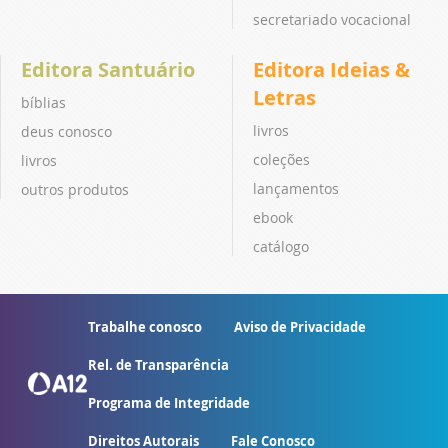
secretariado vocacional
Editora Santuário
Editora Ideias &
Letras
bíblias
livros
deus conosco
coleções
livros
lançamentos
outros produtos
ebook
catálogo
Trabalhe conosco
Aviso de Privacidade
Rel. de Transparência
Programa de Integridade
Direitos Autorais
Fale Conosco