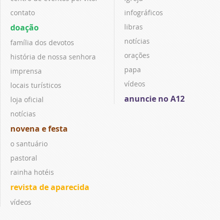
contato
infográficos
doação
libras
notícias
família dos devotos
orações
história de nossa senhora
papa
imprensa
vídeos
locais turísticos
anuncie no A12
loja oficial
notícias
novena e festa
o santuário
pastoral
rainha hotéis
revista de aparecida
vídeos