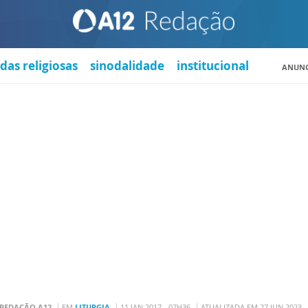
das religiosas
sinodalidade
institucional
ANUNC
REDAÇÃO A12
EM
LITURGIA
11 JAN 2017 - 07H36
ATUALIZADA EM 27 JUN 2023 -