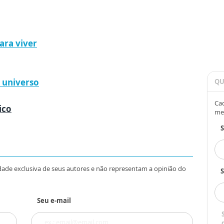
ra viver
 universo
QU
Cad
ico
me
dade exclusiva de seus autores e não representam a opinião do
S
Seu e-mail