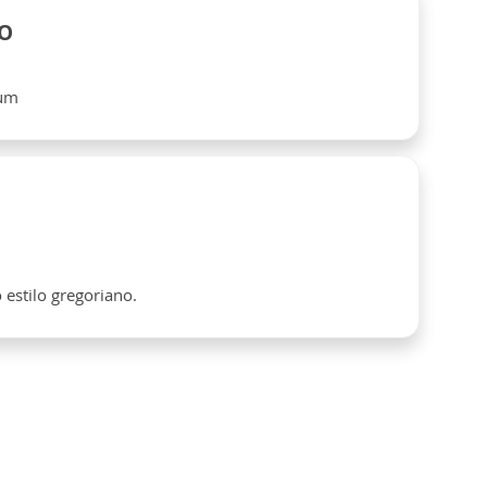
TO
mum
estilo gregoriano.