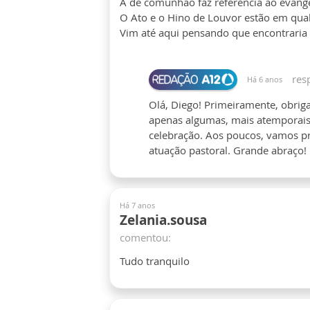
A de comunhão faz referência ao evang
O Ato e o Hino de Louvor estão em qual
Vim até aqui pensando que encontraria 
res
Há 6 anos
Olá, Diego! Primeiramente, obrig
apenas algumas, mais atemporai
celebração. Aos poucos, vamos pr
atuação pastoral. Grande abraço!
Há 7 anos
Zelania.sousa
comentou:
Tudo tranquilo