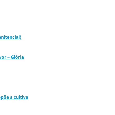
enitencial)
or – Glória
põe a cultiva