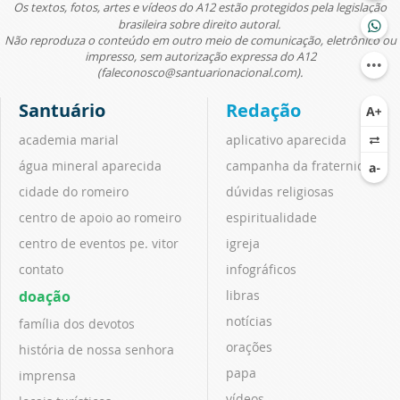
Os textos, fotos, artes e vídeos do A12 estão protegidos pela legislação
brasileira sobre direito autoral.
Não reproduza o conteúdo em outro meio de comunicação, eletrônico ou
impresso, sem autorização expressa do A12
(faleconosco@santuarionacional.com).
Santuário
Redação
academia marial
aplicativo aparecida
água mineral aparecida
campanha da fraternidade
cidade do romeiro
dúvidas religiosas
centro de apoio ao romeiro
espiritualidade
centro de eventos pe. vitor
igreja
contato
infográficos
doação
libras
notícias
família dos devotos
orações
história de nossa senhora
papa
imprensa
vídeos