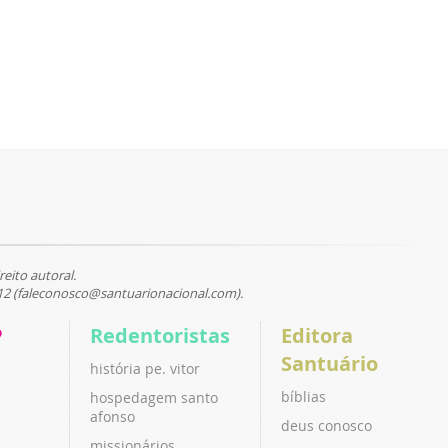
reito autoral.
12 (faleconosco@santuarionacional.com).
P
Redentoristas
Editora
Santuário
história pe. vitor
bíblias
hospedagem santo
afonso
deus conosco
missionários