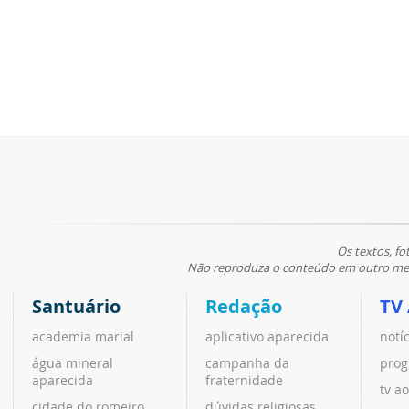
Os textos, fo
Não reproduza o conteúdo em outro meio
Santuário
Redação
TV
academia marial
aplicativo aparecida
notí
água mineral
campanha da
prog
aparecida
fraternidade
tv ao
cidade do romeiro
dúvidas religiosas