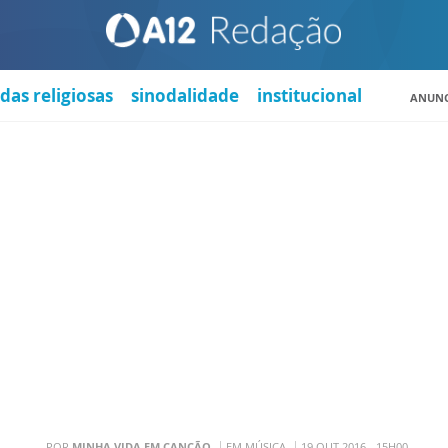
das religiosas
sinodalidade
institucional
ANUNC
POR
MINHA VIDA EM CANÇÃO
EM MÚSICA
19 OUT 2016 - 15H00