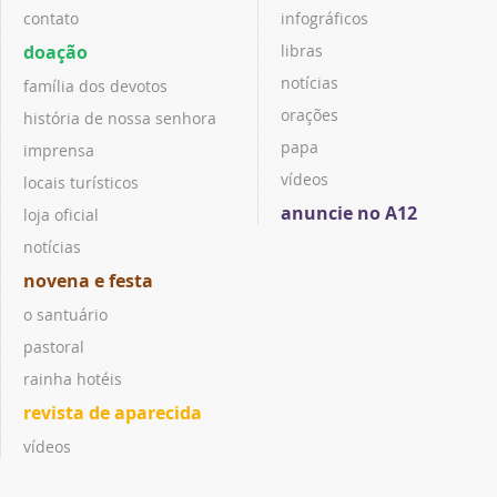
contato
infográficos
doação
libras
notícias
família dos devotos
orações
história de nossa senhora
papa
imprensa
vídeos
locais turísticos
anuncie no A12
loja oficial
notícias
novena e festa
o santuário
pastoral
rainha hotéis
revista de aparecida
vídeos