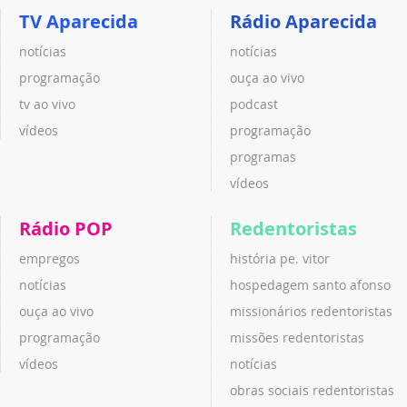
TV Aparecida
Rádio Aparecida
notícias
notícias
programação
ouça ao vivo
tv ao vivo
podcast
vídeos
programação
programas
vídeos
Rádio POP
Redentoristas
empregos
história pe. vitor
notícias
hospedagem santo afonso
ouça ao vivo
missionários redentoristas
programação
missões redentoristas
vídeos
notícias
obras sociais redentoristas