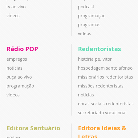
tv ao vivo
podcast
vídeos
programação
programas
vídeos
Rádio POP
Redentoristas
empregos
história pe. vitor
notícias
hospedagem santo afonso
ouça ao vivo
missionários redentoristas
programação
missões redentoristas
vídeos
notícias
obras sociais redentoristas
secretariado vocacional
Editora Santuário
Editora Ideias &
Letras