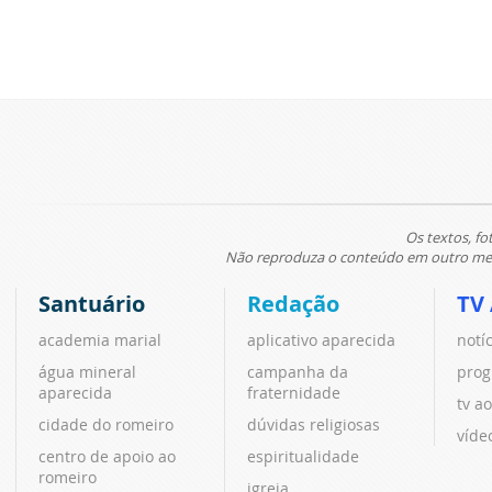
Os textos, fo
Não reproduza o conteúdo em outro meio
Santuário
Redação
TV
academia marial
aplicativo aparecida
notí
água mineral
campanha da
prog
aparecida
fraternidade
tv ao
cidade do romeiro
dúvidas religiosas
víde
centro de apoio ao
espiritualidade
romeiro
igreja