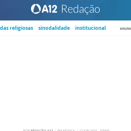
das religiosas
sinodalidade
institucional
ANUNC
POR
REDAÇÃO A12
EM MÚSICA
17 JUN 2015 - 07H00