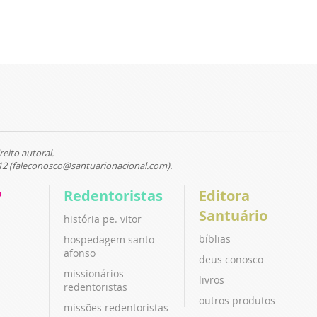
reito autoral.
12 (faleconosco@santuarionacional.com).
P
Redentoristas
Editora
Santuário
história pe. vitor
bíblias
hospedagem santo
afonso
deus conosco
missionários
livros
redentoristas
outros produtos
missões redentoristas