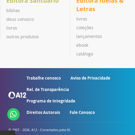
Editora Santuário
Editora Ideias &
Letras
bíblias
livros
deus conosco
coleções
livros
lançamentos
outros produtos
ebook
catálogo
Trabalhe conosco
Aviso de Privacidade
Rel. de Transparência
Programa de Integridade
Direitos Autorais
Fale Conosco
© 2007 - 2026. A12 - Conectados pela fé.