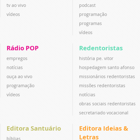
tv ao vivo
podcast
vídeos
programação
programas
vídeos
Rádio POP
Redentoristas
empregos
história pe. vitor
notícias
hospedagem santo afonso
ouça ao vivo
missionários redentoristas
programação
missões redentoristas
vídeos
notícias
obras sociais redentoristas
secretariado vocacional
Editora Santuário
Editora Ideias &
Letras
bíblias