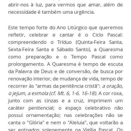
abrir-nos à luz, para vermos que amar, além de
necessidade é também uma urgência.
Este tempo forte do Ano Litúrgico que queremos
refletir, celebrar e cantar é o Ciclo Pascal:
compreendendo o Tríduo (Quinta-Feira Santa,
Sexta-Feira Santa e Sábado Santo), a Quaresma
como preparação e o Tempo Pascal como
prolongamento. A Quaresma é tempo de escuta
da Palavra de Deus e de conversão, de busca por
renovação interior, de mudança de vida, tempo de
recorrer às "armas da penitência cristã":
a ora
ção,
o jejum, a esmola (cf. Mt. 6, 1-6. 16-18).
A cor roxa,
junto com as cinzas e a cruz, imprimem um
caráter penitencial; o espaço celebrativo não
possui ornamentação; nas celebrações não se
canta o "Glória" e nem o "Aleluia", que voltarão a
ser entoados solenemente na Vigília Pascal. Os