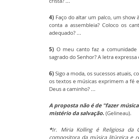
cristã? ...
4)
Faço do altar um palco, um show à
conta a assembleia? Coloco os can
adequado? ...
5)
O meu canto faz a comunidade c
sagrado do Senhor? A letra expressa o
6)
Sigo a moda, os sucessos atuais, co
os textos e músicas exprimem a fé e
Deus a caminho? ...
A proposta não é de "fazer música
mistério da salvação
.
(Gelineau).
*
Ir. Miria Kolling é Religiosa d
compositora da música litúrgica e r