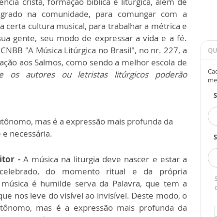
ência cristã, formação bíblica e litúrgica, além de
integrado na comunidade, para comungar com a
certa cultura musical, para trabalhar a métrica e
ua gente, seu modo de expressar a vida e a fé.
CNBB "A Música Litúrgica no Brasil", no nr. 227, a
QU
elação aos Salmos, como sendo a melhor escola de
Cad
 os autores ou letristas litúrgicos poderão
me
 autônomo, mas é a expressão mais profunda da
e e necessária.
S
itor
-
A música na liturgia deve nascer e estar a
 celebrado, do momento ritual e da própria
 música é humilde serva da Palavra, que tem a
ue nos leve do visível ao invisível. Deste modo, o
utônomo, mas é a expressão mais profunda da