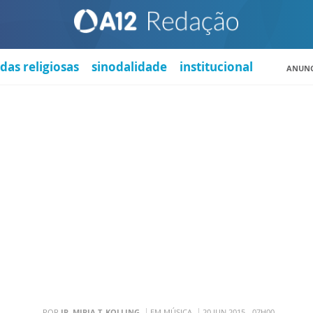
das religiosas
sinodalidade
institucional
ANUNC
POR
IR. MIRIA T. KOLLING
EM MÚSICA
20 JUN 2015 - 07H00