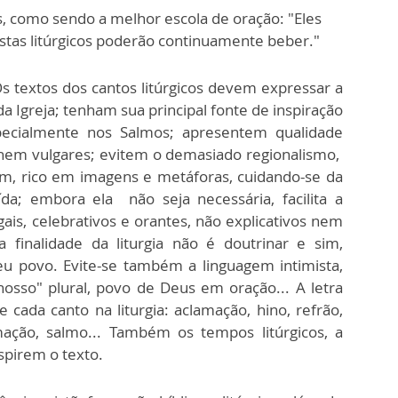
, como sendo a melhor escola de oração: "Eles
istas litúrgicos poderão continuamente beber."
Os textos dos cantos litúrgicos devem expressar a
a Igreja; tenham sua principal fonte de inspiração
especialmente nos Salmos; apresentem qualidade
s nem vulgares; evitem o demasiado regionalismo,
m, rico em imagens e metáforas, cuidando-se da
da; embora ela não seja necessária, facilita a
is, celebrativos e orantes, não explicativos nem
a finalidade da liturgia não é doutrinar e sim,
eu povo. Evite-se também a linguagem intimista,
nosso" plural, povo de Deus em oração... A letra
 cada canto na liturgia: aclamação, hino, refrão,
amação, salmo... Também os tempos litúrgicos, a
nspirem o texto.