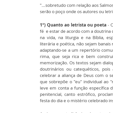
"...sobretudo com relação aos Salmos
serão o poço onde os autores ou letr
1º)
Quanto ao letrista ou poeta
- 
fé e estar de acordo com a doutrina d
na vida, na liturgia e na Bíblia, 
literária e poética, não sejam banai
adaptando-se a um repertório comu
rima, que seja rica e bem construí
memorização. Os textos sejam dialoga
doutrinários ou catequéticos, pois 
celebrar a aliança de Deus com o s
que sobrepõe o "eu" individual ao "
leve em conta a função específica de
penitencial, canto estrófico, procl
festa do dia e o mistério celebrado i