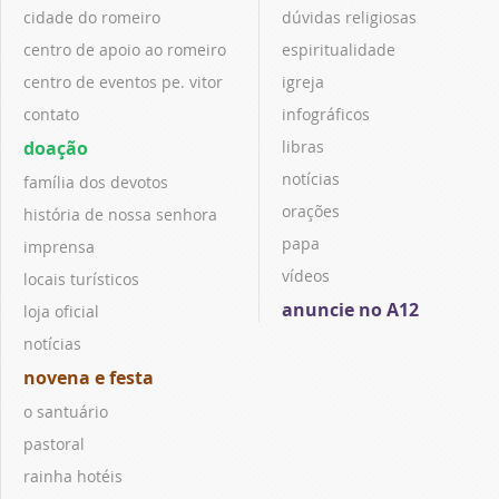
cidade do romeiro
dúvidas religiosas
centro de apoio ao romeiro
espiritualidade
centro de eventos pe. vitor
igreja
contato
infográficos
doação
libras
notícias
família dos devotos
orações
história de nossa senhora
papa
imprensa
vídeos
locais turísticos
anuncie no A12
loja oficial
notícias
novena e festa
o santuário
pastoral
rainha hotéis