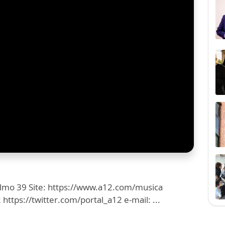
almo 39 Site: https://www.a12.com/musica
ttps://twitter.com/portal_a12 e-mail: ...