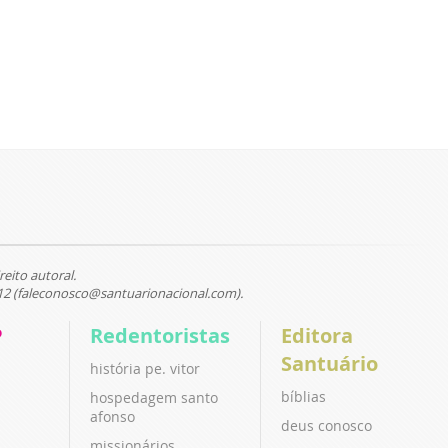
reito autoral.
12 (faleconosco@santuarionacional.com).
P
Redentoristas
Editora
Santuário
história pe. vitor
bíblias
hospedagem santo
afonso
deus conosco
missionários