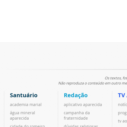
Os textos, fo
Não reproduza o conteúdo em outro meio
Santuário
Redação
TV
academia marial
aplicativo aparecida
notí
água mineral
campanha da
prog
aparecida
fraternidade
tv ao
cidade do romeiro
dúvidas religiosas