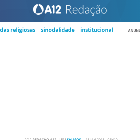
das religiosas
sinodalidade
institucional
ANUNC
POR
REDAÇÃO A12
EM
SALMOS
15 JAN 2015 - 08H10