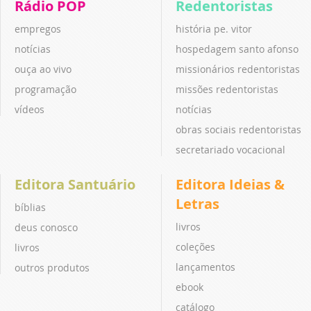
Rádio POP
Redentoristas
empregos
história pe. vitor
notícias
hospedagem santo afonso
ouça ao vivo
missionários redentoristas
programação
missões redentoristas
vídeos
notícias
obras sociais redentoristas
secretariado vocacional
Editora Santuário
Editora Ideias &
Letras
bíblias
livros
deus conosco
coleções
livros
lançamentos
outros produtos
ebook
catálogo