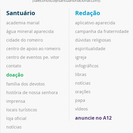
(faleconosco@santuarionacional.com).
Santuário
Redação
academia marial
aplicativo aparecida
água mineral aparecida
campanha da fraternidade
cidade do romeiro
dúvidas religiosas
centro de apoio ao romeiro
espiritualidade
centro de eventos pe. vitor
igreja
contato
infográficos
doação
libras
notícias
família dos devotos
orações
história de nossa senhora
papa
imprensa
vídeos
locais turísticos
anuncie no A12
loja oficial
notícias