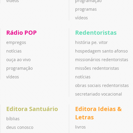
vídeos
programação
programas
vídeos
Rádio POP
Redentoristas
empregos
história pe. vitor
notícias
hospedagem santo afonso
ouça ao vivo
missionários redentoristas
programação
missões redentoristas
vídeos
notícias
obras sociais redentoristas
secretariado vocacional
Editora Santuário
Editora Ideias &
Letras
bíblias
livros
deus conosco