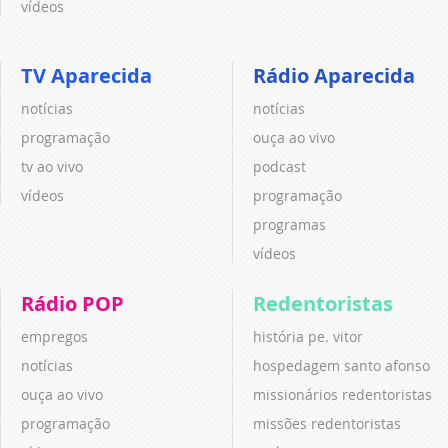
vídeos
TV Aparecida
Rádio Aparecida
notícias
notícias
programação
ouça ao vivo
tv ao vivo
podcast
vídeos
programação
programas
vídeos
Rádio POP
Redentoristas
empregos
história pe. vitor
notícias
hospedagem santo afonso
ouça ao vivo
missionários redentoristas
programação
missões redentoristas