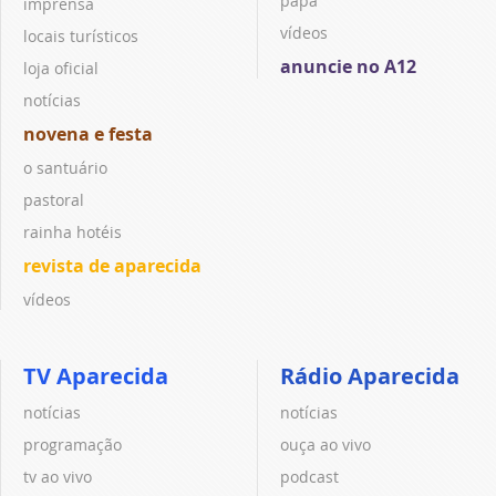
papa
imprensa
vídeos
locais turísticos
anuncie no A12
loja oficial
notícias
novena e festa
o santuário
pastoral
rainha hotéis
revista de aparecida
vídeos
TV Aparecida
Rádio Aparecida
notícias
notícias
programação
ouça ao vivo
tv ao vivo
podcast