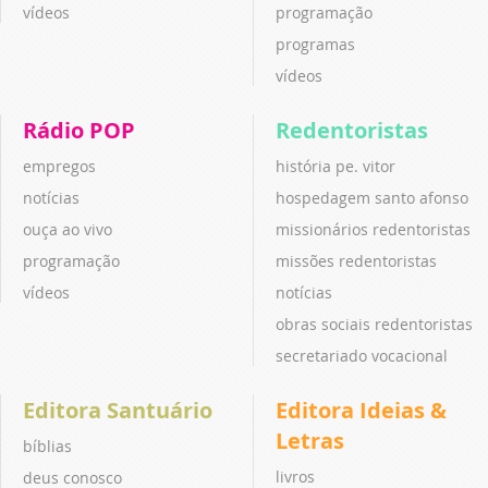
vídeos
programação
programas
vídeos
Rádio POP
Redentoristas
empregos
história pe. vitor
notícias
hospedagem santo afonso
ouça ao vivo
missionários redentoristas
programação
missões redentoristas
vídeos
notícias
obras sociais redentoristas
secretariado vocacional
Editora Santuário
Editora Ideias &
Letras
bíblias
livros
deus conosco