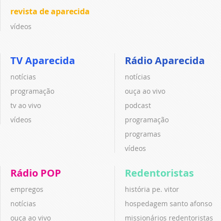
revista de aparecida
vídeos
TV Aparecida
Rádio Aparecida
notícias
notícias
programação
ouça ao vivo
tv ao vivo
podcast
vídeos
programação
programas
vídeos
Rádio POP
Redentoristas
empregos
história pe. vitor
notícias
hospedagem santo afonso
ouça ao vivo
missionários redentoristas