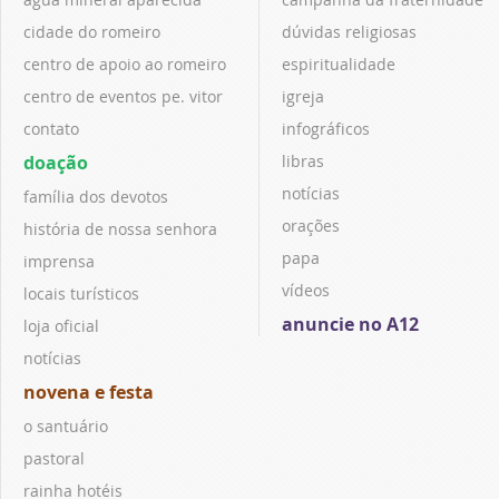
cidade do romeiro
dúvidas religiosas
centro de apoio ao romeiro
espiritualidade
centro de eventos pe. vitor
igreja
contato
infográficos
doação
libras
notícias
família dos devotos
orações
história de nossa senhora
papa
imprensa
vídeos
locais turísticos
anuncie no A12
loja oficial
notícias
novena e festa
o santuário
pastoral
rainha hotéis