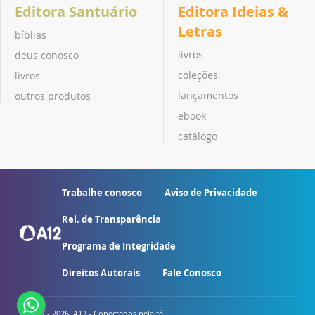
Editora Santuário
Editora Ideias &
Letras
bíblias
livros
deus conosco
coleções
livros
lançamentos
outros produtos
ebook
catálogo
Trabalhe conosco
Aviso de Privacidade
Rel. de Transparência
Programa de Integridade
Direitos Autorais
Fale Conosco
© 2007 - 2026. A12 - Conectados pela fé.