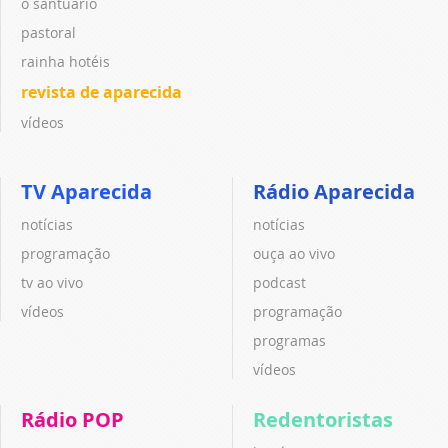
o santuário
pastoral
rainha hotéis
revista de aparecida
vídeos
TV Aparecida
Rádio Aparecida
notícias
notícias
programação
ouça ao vivo
tv ao vivo
podcast
vídeos
programação
programas
vídeos
Rádio POP
Redentoristas