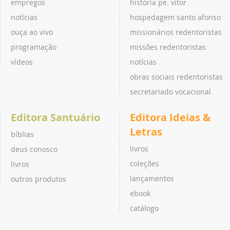
empregos
história pe. vitor
notícias
hospedagem santo afonso
ouça ao vivo
missionários redentoristas
programação
missões redentoristas
vídeos
notícias
obras sociais redentoristas
secretariado vocacional
Editora Santuário
Editora Ideias &
Letras
bíblias
livros
deus conosco
coleções
livros
lançamentos
outros produtos
ebook
catálogo