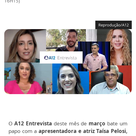
16H15)
Reprodução/A12
O
A12 Entrevista
deste mês de
março
bate um
papo com a
apresentadora e atriz Taísa Pelosi,