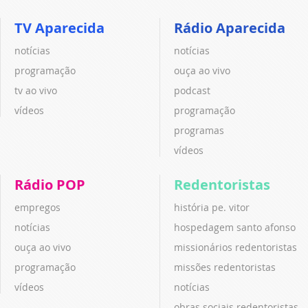
TV Aparecida
Rádio Aparecida
notícias
notícias
programação
ouça ao vivo
tv ao vivo
podcast
vídeos
programação
programas
vídeos
Rádio POP
Redentoristas
empregos
história pe. vitor
notícias
hospedagem santo afonso
ouça ao vivo
missionários redentoristas
programação
missões redentoristas
vídeos
notícias
obras sociais redentoristas