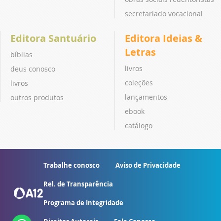
secretariado vocacional
Editora Santuário
Editora Ideias &
Letras
bíblias
livros
deus conosco
coleções
livros
lançamentos
outros produtos
ebook
catálogo
Trabalhe conosco
Aviso de Privacidade
Rel. de Transparência
Programa de Integridade