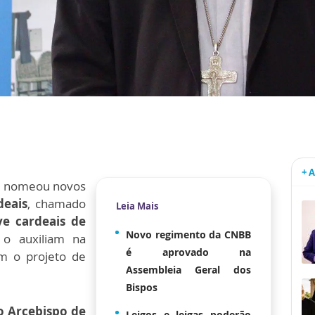
+ 
o
nomeou novos
deais
, chamado
Leia Mais
e cardeais de
Novo regimento da CNBB
o auxiliam na
é aprovado na
m o projeto de
Assembleia Geral dos
Bispos
o Arcebispo de
Leigos e leigas poderão