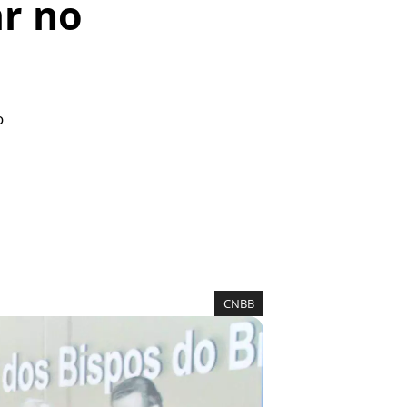
ar no
o
CNBB