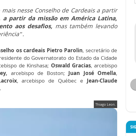
 mais nesse Conselho de Cardeais a partir
l,
a partir da missão em América Latina,
nto aos desafios,
mas também levando
riência”.
selho os cardeais
Pietro Parolin
, secretário de
presidente do Governatorato do Estado da Cidade
rcebispo de Kinshasa;
Oswald Gracias
, arcebispo
ey,
arcebispo de Boston;
Juan José Omella
,
acroix
, arcebispo de Québec e
Jean-Claude
.
Thiago Leon.
SI