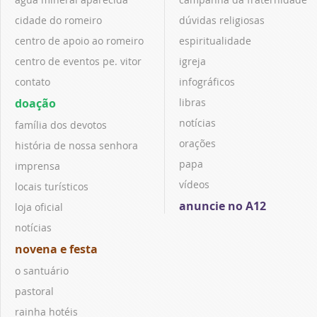
cidade do romeiro
dúvidas religiosas
centro de apoio ao romeiro
espiritualidade
centro de eventos pe. vitor
igreja
contato
infográficos
doação
libras
notícias
família dos devotos
orações
história de nossa senhora
papa
imprensa
vídeos
locais turísticos
anuncie no A12
loja oficial
notícias
novena e festa
o santuário
pastoral
rainha hotéis