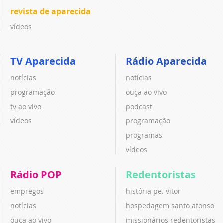
revista de aparecida
vídeos
TV Aparecida
Rádio Aparecida
notícias
notícias
programação
ouça ao vivo
tv ao vivo
podcast
vídeos
programação
programas
vídeos
Rádio POP
Redentoristas
empregos
história pe. vitor
notícias
hospedagem santo afonso
ouça ao vivo
missionários redentoristas