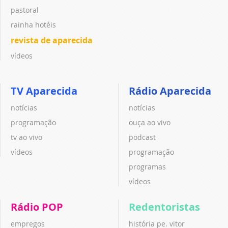
pastoral
rainha hotéis
revista de aparecida
vídeos
TV Aparecida
Rádio Aparecida
notícias
notícias
programação
ouça ao vivo
tv ao vivo
podcast
vídeos
programação
programas
vídeos
Rádio POP
Redentoristas
empregos
história pe. vitor