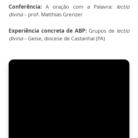
Conferência:
A oração com a Palavra:
lectio
divina
– prof. Matthias Grenzer
Experiência concreta de ABP:
Grupos de
lectio
divina
– Geise, diocese de Castanhal (PA)