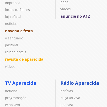
papa
imprensa
vídeos
locais turísticos
anuncie no A12
loja oficial
notícias
novena e festa
o santuário
pastoral
rainha hotéis
revista de aparecida
vídeos
TV Aparecida
Rádio Aparecida
notícias
notícias
programação
ouça ao vivo
tv ao vivo
podcast