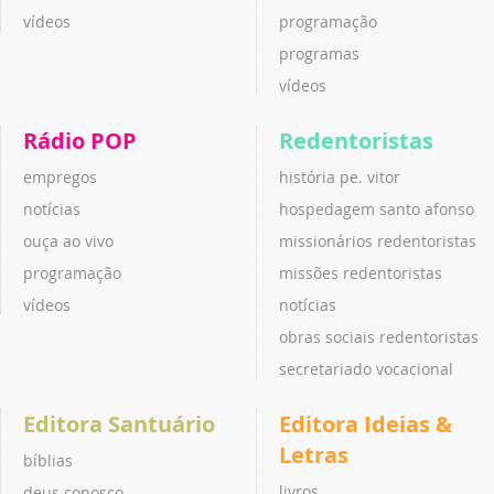
vídeos
programação
programas
vídeos
Rádio POP
Redentoristas
empregos
história pe. vitor
notícias
hospedagem santo afonso
ouça ao vivo
missionários redentoristas
programação
missões redentoristas
vídeos
notícias
obras sociais redentoristas
secretariado vocacional
Editora Santuário
Editora Ideias &
Letras
bíblias
livros
deus conosco