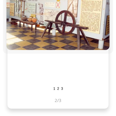
1
2
3
2
/3