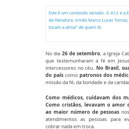
Este é um conteúdo seriado. O A12 e a 
da literatura. Irmão Marco Lucas Tomaz, 
tocam a alma” de quem lê.
No dia
26 de setembro
, a Igreja C
que testemunharam a fé em Jesus 
intercessores no céu.
No Brasil, s
do país
como
patronos dos médico
missão da fé, da bondade e da carida
Como médicos, cuidavam dos ma
Como cristãos, levavam o amor d
ao maior número de pessoas
nos
atendimentos as pessoas para ev
cobrar nada em troca.