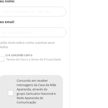
Seu nome:
eu email:
Saiba mais sobre como usamos seus
dados
Li e concordo com o
Termo de Uso
e o
Aviso de Privacidade
Concordo em receber
mensagens da Casa da Mãe
Aparecida, através do
grupo Santuário Nacional e
Rede Aparecida de
Comunicação