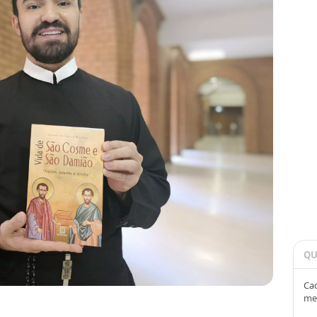
QU
Cad
me