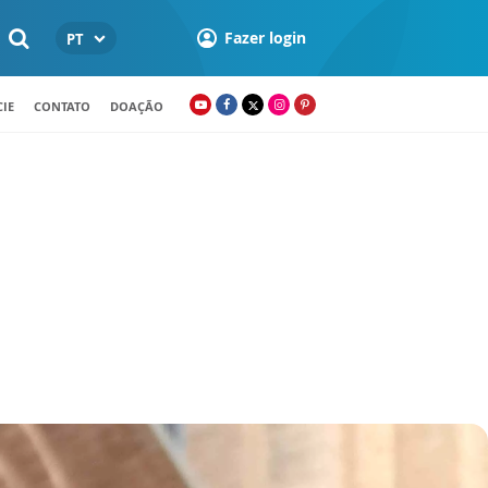
Fazer login
PT
IE
CONTATO
DOAÇÃO