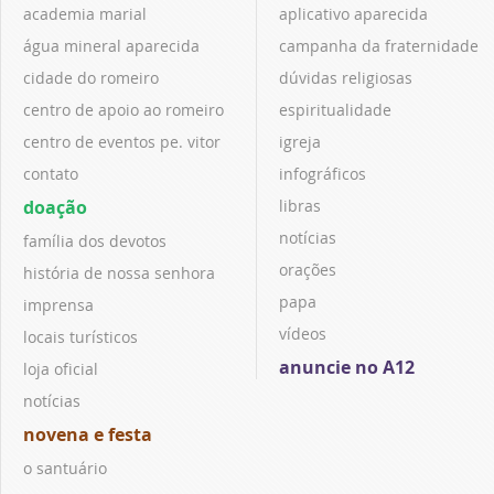
academia marial
aplicativo aparecida
água mineral aparecida
campanha da fraternidade
cidade do romeiro
dúvidas religiosas
centro de apoio ao romeiro
espiritualidade
centro de eventos pe. vitor
igreja
contato
infográficos
doação
libras
notícias
família dos devotos
orações
história de nossa senhora
papa
imprensa
vídeos
locais turísticos
anuncie no A12
loja oficial
notícias
novena e festa
o santuário