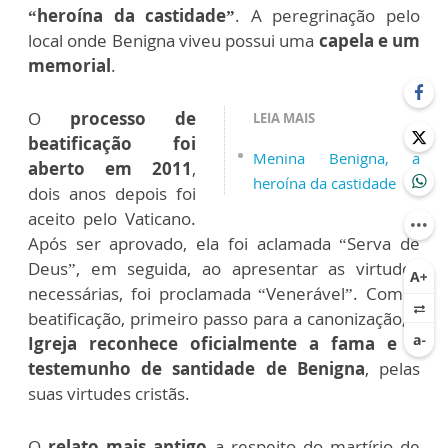
“heroína da castidade”
.
A peregrinação pelo
local onde Benigna viveu possui uma
capela e um
memorial
.
O
processo de
LEIA MAIS
beatificação foi
Menina Benigna, a
aberto em 2011
,
heroína da castidade
dois anos depois foi
aceito pelo Vaticano.
Após ser aprovado, ela foi aclamada “Serva de
Deus”, em seguida, ao apresentar as virtudes
necessárias, foi proclamada “Venerável”. Com a
beatificação, primeiro passo para a canonização, a
Igreja reconhece oficialmente a fama e o
testemunho de santidade de Benigna
, pelas
suas virtudes cristãs.
O
relato mais antigo
a respeito do martírio de