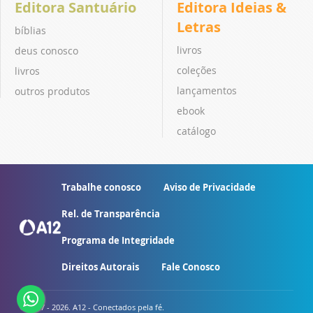
Editora Santuário
Editora Ideias &
Letras
bíblias
livros
deus conosco
coleções
livros
lançamentos
outros produtos
ebook
catálogo
Trabalhe conosco
Aviso de Privacidade
Rel. de Transparência
Programa de Integridade
Direitos Autorais
Fale Conosco
© 2007 - 2026. A12 - Conectados pela fé.