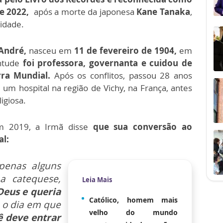
e 2022,
após a morte da japonesa
Kane Tanaka
,
 idade.
André,
nasceu em
11 de fevereiro de 1904,
em
entude
foi professora, governanta e cuidou de
ra Mundial.
Após os conflitos, passou 28 anos
um hospital na região de Vichy, na França, antes
igiosa.
em 2019, a Irmã disse
que sua conversão ao
al:
apenas alguns
a catequese,
Leia Mais
Deus e queria
Católico, homem mais
é o dia em que
velho do mundo
 deve entrar