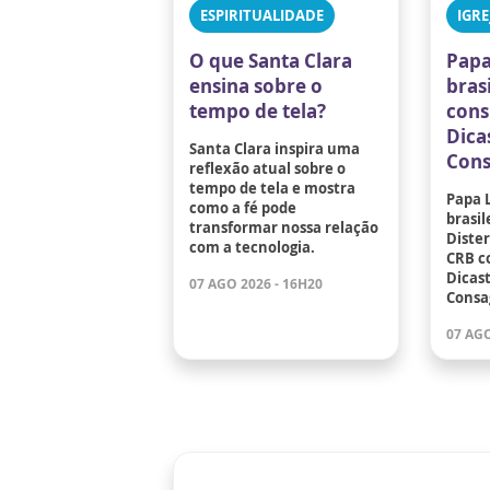
ESPIRITUALIDADE
IGRE
O que Santa Clara
Papa
ensina sobre o
bras
tempo de tela?
cons
Dica
Santa Clara inspira uma
Cons
reflexão atual sobre o
tempo de tela e mostra
Papa 
como a fé pode
brasil
transformar nossa relação
Dister
com a tecnologia.
CRB c
Dicast
07 AGO 2026 - 16H20
Consa
07 AGO