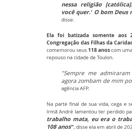
nessa religião [católica
você quer.’ O bom Deus 
disse.
Ela foi batizada somente aos 
Congregação das Filhas da Caridad
comemorou seus
118 anos
com uma 
repouso na cidade de Toulon.
"Sempre me admirara
agora zombam de mim p
agência AFP.
Na parte final de sua vida, cega e
Irmã André lamentou ter perdido par
trabalho mata, eu era o traba
108 anos”
, disse ela em abril de 20