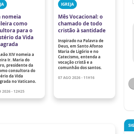
JA
IGREJA
 nomeia
Mês Vocacional: o
ileira como
chamado de todo
ultora para o
cristão à santidade
stério da Vida
Inspirado na Palavra de
agrada
Deus, em Santo Afonso
Maria de Ligório e no
Leão XIV nomeia a
Catecismo, entenda a
eira Ir. Maria do
vocação cristã e a
ro, presidente da
comunhão dos santos.
omo consultora do
ério da Vida
07 AGO 2026 - 11H16
grada no Vaticano.
 2026 - 12H25
SI