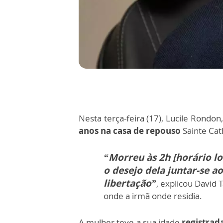
Nesta terça-feira (17), Lucile Rondon
anos na casa de repouso
Sainte Cat
“Morreu às 2h [horário loc
o desejo dela juntar-se a
libertação”
, explicou David 
onde a irmã onde residia.
A mulher teve a sua idade
registrad