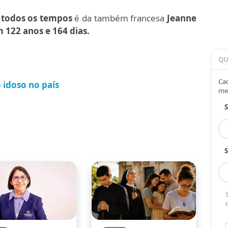
e todos os tempos
é da também francesa
Jeanne
122 anos e 164 dias.
QU
Cad
 idoso no país
me
S