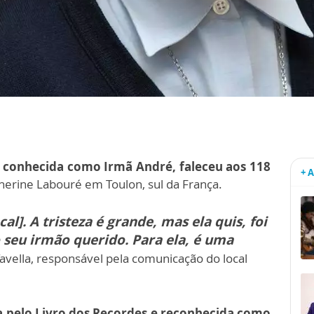
,
conhecida como Irmã André, faleceu aos 118
+ 
herine Labouré em Toulon, sul da França.
al]. A tristeza é grande, mas ela quis, foi
o seu irmão querido. Para ela, é uma
Tavella, responsável pela comunicação do local
a pelo Livro dos Recordes e reconhecida como