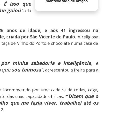
manteve vida de oração
]. É isso que
me guiou
",
ela
26 anos de idade, e aos 41 ingressou na
e, criada por São Vicente de Paulo
. A religiosa
taça de Vinho do Porto e chocolate numa casa de
m
por minha sabedoria e inteligência
, e
orque
sou teimosa
"
,
acrescentou a freira para a
 se locomovendo por uma cadeira de rodas, cega,
“Dizem que o
te das suas capacidades físicas.
lho que me fazia viver, trabalhei até os
22.