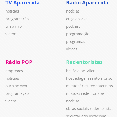
TV Aparecida
Rádio Aparecida
notícias
notícias
programação
ouça ao vivo
tv ao vivo
podcast
vídeos
programação
programas
vídeos
Rádio POP
Redentoristas
empregos
história pe. vitor
notícias
hospedagem santo afonso
ouça ao vivo
missionários redentoristas
programação
missões redentoristas
vídeos
notícias
obras sociais redentoristas
secretariado vocacional