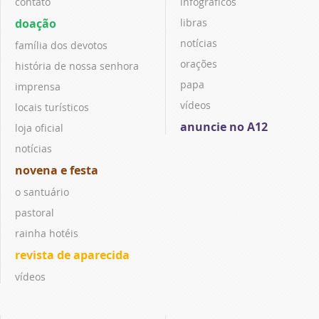
contato
infográficos
doação
libras
notícias
família dos devotos
orações
história de nossa senhora
papa
imprensa
vídeos
locais turísticos
anuncie no A12
loja oficial
notícias
novena e festa
o santuário
pastoral
rainha hotéis
revista de aparecida
vídeos