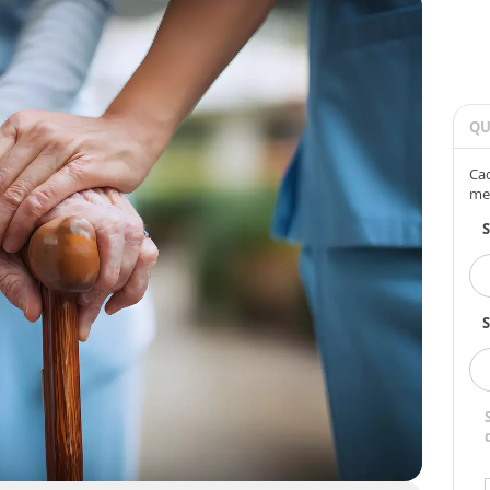
QU
Cad
me
S