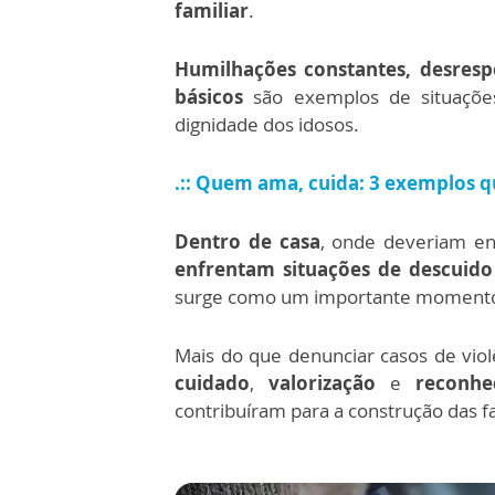
familiar
.
Humilhações constantes, desrespe
básicos
são exemplos de situaçõ
dignidade dos idosos.
.:: Quem ama, cuida: 3 exemplos q
Dentro de casa
, onde deveriam en
enfrentam situações de descuido 
surge como um importante momento d
Mais do que denunciar casos de vio
cuidado
,
valorização
e
reconh
contribuíram para a construção das f