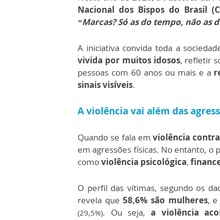
Nacional dos Bispos do Brasil (
“Marcas? Só as do tempo, não as d
A iniciativa convida toda a socieda
vivida por muitos idosos
, refletir
pessoas com 60 anos ou mais e a
r
sinais visíveis
.
A violência vai além das agress
Quando se fala em
violência contra
em agressões físicas. No entanto, o
como
violência psicológica
,
financ
O perfil das vítimas, segundo os d
revela que
58,6% são mulheres
, e
. Ou seja,
a violência ac
(29,5%)