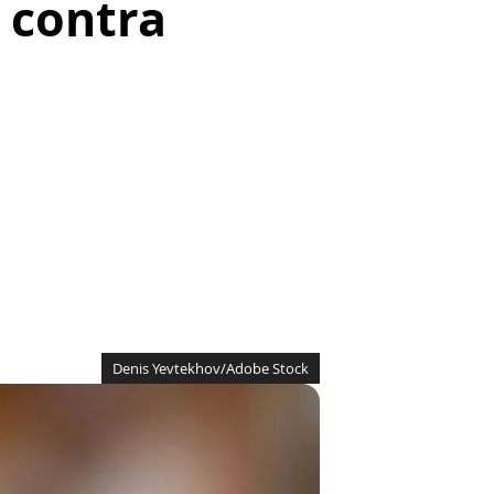
 contra
Denis Yevtekhov/Adobe Stock