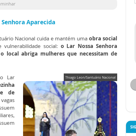
aminhar
a Senhora Aparecida
tuário Nacional cuida e mantém uma
obra social
vulnerabilidade social:
o Lar Nossa Senhora
o local abriga mulheres que necessitam de
o Lar
Thiago Leon/Santuário Nacional
ezinha
de de
 vagas
ossuem
iares,
ossuem
SI