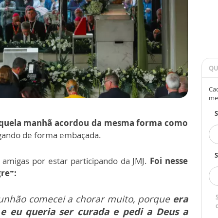
QU
Cad
me
aquela manhã acordou da mesma forma como
ergando de forma embaçada.
S
 amigas por estar participando da JMJ.
Foi nesse
re”:
unhão comecei a chorar muito, porque
era
e eu queria ser curada e pedi a Deus a