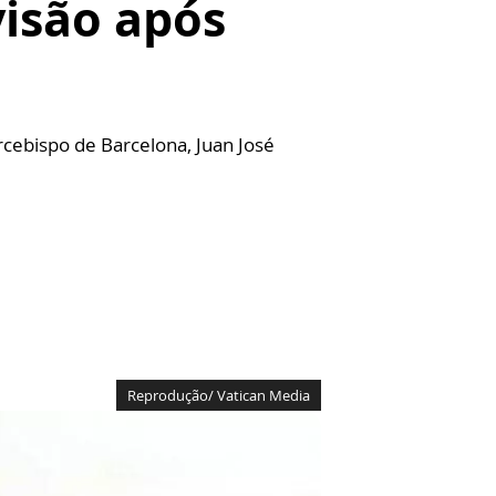
visão após
rcebispo de Barcelona, Juan José
Reprodução/ Vatican Media