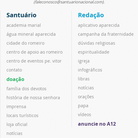
(faleconosco@santuarionacional.com).
Santuário
Redação
academia marial
aplicativo aparecida
água mineral aparecida
campanha da fraternidade
cidade do romeiro
dúvidas religiosas
centro de apoio ao romeiro
espiritualidade
centro de eventos pe. vitor
igreja
contato
infográficos
doação
libras
notícias
família dos devotos
orações
história de nossa senhora
papa
imprensa
vídeos
locais turísticos
anuncie no A12
loja oficial
notícias