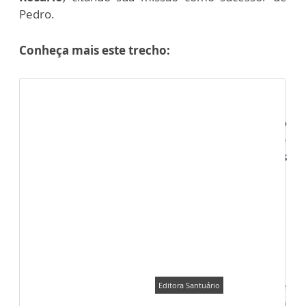
Pedro.
Conheça mais este trecho:
Com a
Editora Santuário
como parceira, o
missionário redentorista Pe. Lucas Emanuel
lê
trechos de livros escolhidos a dedo, com
“trechos
que tocam a alma”
de quem lê.
“Toda a Verdade sobre Fátima: a história,
os segredos, a consagração”
No mês de
Editora Santuário
maio, em