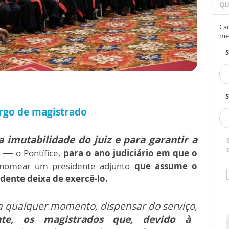
QU
Cad
me
S
argo de magistrado
a imutabilidade do juiz e para garantir a
o” —
o Pontífice,
para o ano judiciário em que o
 nomear um presidente adjunto
que assume o
ente deixa de exercê-lo.
a qualquer momento, dispensar do serviço,
e, os magistrados que, devido à