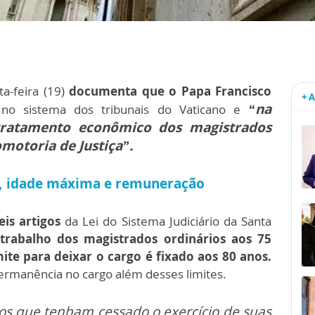
a-feira (19)
documenta que o Papa Francisco
+ 
“na
no sistema dos tribunais do Vaticano e
 tratamento econômico dos magistrados
omotoria de Justiça”.
s, idade máxima e remuneração
eis artigos
da Lei do Sistema Judiciário da Santa
rabalho dos magistrados ordinários aos 75
ite para deixar o cargo é fixado aos 80 anos.
ermanência no cargo além desses limites.
os que tenham cessado o exercício de suas