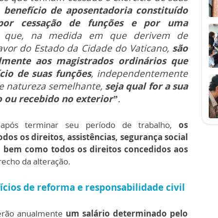
benefício de aposentadoria constituído
por cessação de funções e por uma
, que, na medida em que derivem de
avor do Estado da Cidade do Vaticano,
são
lmente aos magistrados ordinários que
cio de suas funções
, independentemente
e natureza semelhante,
seja qual for a sua
ou recebido no exterior”
.
ós terminar seu período de trabalho,
os
os os direitos, assistências, segurança social
,
bem como todos os direitos concedidos aos
trecho da alteração.
cios de reforma e responsabilidade civil
berão anualmente
um salário determinado pelo