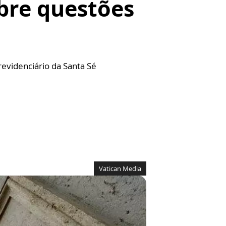
bre questões
revidenciário da Santa Sé
Vatican Media