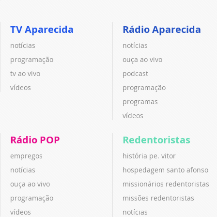
TV Aparecida
Rádio Aparecida
notícias
notícias
programação
ouça ao vivo
tv ao vivo
podcast
vídeos
programação
programas
vídeos
Rádio POP
Redentoristas
empregos
história pe. vitor
notícias
hospedagem santo afonso
ouça ao vivo
missionários redentoristas
programação
missões redentoristas
vídeos
notícias