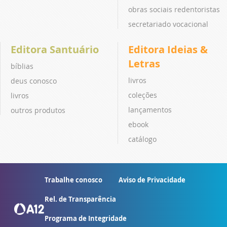
obras sociais redentoristas
secretariado vocacional
Editora Santuário
Editora Ideias &
Letras
bíblias
livros
deus conosco
coleções
livros
lançamentos
outros produtos
ebook
catálogo
Trabalhe conosco
Aviso de Privacidade
Rel. de Transparência
Programa de Integridade