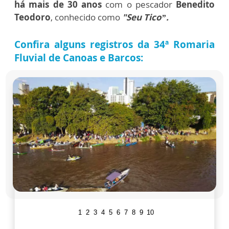
há mais de 30 anos
com o pescador
Benedito
Teodoro
, conhecido como
"Seu Tico”.
Confira alguns registros da 34ª Romaria
Fluvial de Canoas e Barcos:
1
2
3
4
5
6
7
8
9
10